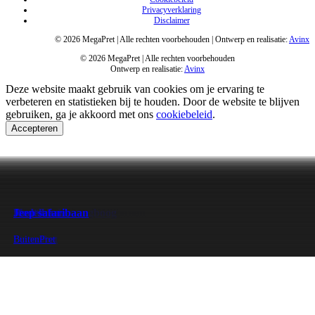
Privacyverklaring
Disclaimer
© 2026 MegaPret | Alle rechten voorbehouden | Ontwerp en realisatie:
Avinx
© 2026 MegaPret | Alle rechten voorbehouden
Ontwerp en realisatie:
Avinx
Deze website maakt gebruik van cookies om je ervaring te
verbeteren en statistieken bij te houden. Door de website te blijven
gebruiken, ga je akkoord met ons
cookiebeleid
.
Accepteren
Monorail
Verkeerspark
Springkussen met glijbaan
Schommels
Midgetgolf
Klauternetten
Ballenbakken
Kinderdisco
Beweegbare spuitkanonnen
Dubbeldraaier
Waterglijbaan
Hangmat­schommels
Glijbanen
Klimtoren
Zweefmolen
Dans- en beweegboog
Shuttlebaan
Skelterbaan
Rodelbaan
Jeep safaribaan
BuitenPret
BuitenPret
BinnenPret
BuitenPret
GolfPret
BinnenPret
BinnenPret
BinnenPret
WaterPret
BuitenPret
WaterPret
BuitenPret
BuitenPret
BuitenPret
BuitenPret
BuitenPret
BuitenPret
BuitenPret
BinnenPret
BuitenPret