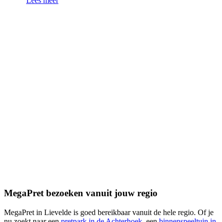
Lees meer
MegaPret bezoeken vanuit jouw regio
MegaPret in Lievelde is goed bereikbaar vanuit de hele regio. Of je
nu zoekt naar een
pretpark in de Achterhoek
, een
binnenspeeltuin in