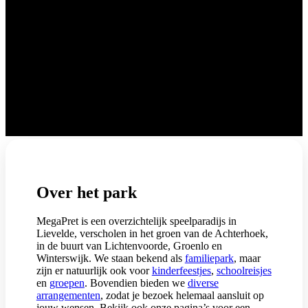
Over het park
MegaPret is een overzichtelijk speelparadijs in
Lievelde, verscholen in het groen van de Achterhoek,
in de buurt van Lichtenvoorde, Groenlo en
Winterswijk. We staan bekend als
familiepark
, maar
zijn er natuurlijk ook voor
kinderfeestjes
,
schoolreisjes
en
groepen
. Bovendien bieden we
diverse
arrangementen
, zodat je bezoek helemaal aansluit op
jouw wensen. Bekijk ook onze pagina’s voor een