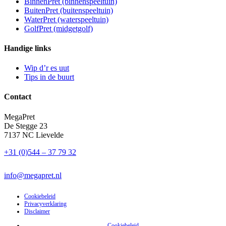
BinnenPret (binnenspeeltuin)
BuitenPret (buitenspeeltuin)
WaterPret (waterspeeltuin)
GolfPret (midgetgolf)
Handige links
Wip d’r es uut
Tips in de buurt
Contact
MegaPret
De Stegge 23
7137 NC Lievelde
+31 (0)544 – 37 79 32
info@megapret.nl
Cookiebeleid
Privacyverklaring
Disclaimer
Cookiebeleid